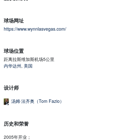
球场网址
https://www.wynnlasvegas.com/
球场位置
距离拉斯维加斯机场5公里
内华达州
,
美国
设计师
汤姆·法齐奥（Tom Fazio）
历史和荣誉
2005年开业；