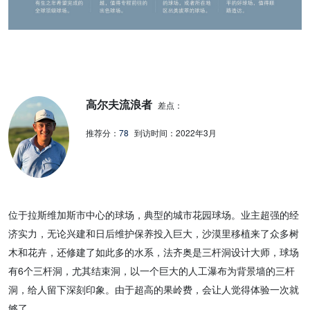
高尔夫流浪者
差点：
推荐分：
78
到访时间：
2022年3月
位于拉斯维加斯市中心的球场，典型的城市花园球场。业主超强的经
济实力，无论兴建和日后维护保养投入巨大，沙漠里移植来了众多树
木和花卉，还修建了如此多的水系，法齐奥是三杆洞设计大师，球场
有6个三杆洞，尤其结束洞，以一个巨大的人工瀑布为背景墙的三杆
洞，给人留下深刻印象。由于超高的果岭费，会让人觉得体验一次就
够了。