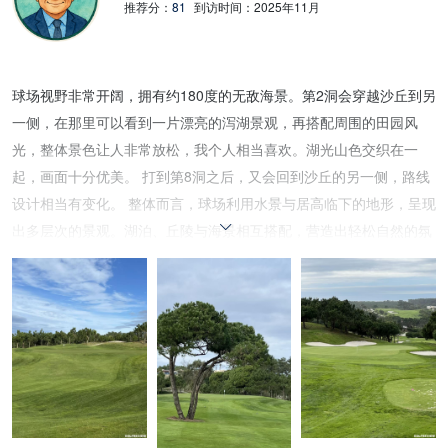
推荐分：
81
到访时间：
2025年11月
球场视野非常开阔，拥有约180度的无敌海景。第2洞会穿越沙丘到另
一侧，在那里可以看到一片漂亮的泻湖景观，再搭配周围的田园风
光，整体景色让人非常放松，我个人相当喜欢。湖光山色交织在一
起，画面十分优美。 打到第8洞之后，又会回到沙丘的另一侧，路线
设计相当有变化。 整体而言，球场利用水景与居高临下的地形，呈现
出多层次的景观。湖泊、丘陵与海景相互搭配，营造出轻松自然的氛
围，让人感到心旷神怡。 球洞与球洞之间的树木不多，球道带有许多
细微的起伏。最特别的是，它的设计风格与里斯本或银色海岸其他球
场不太相同，因此显得相当独特。