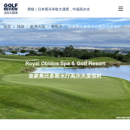
周报｜日本黑马夺取大满贯，中国高尔夫
的差距在哪？
大满贯球场设置的演变和期许
首页
球场
欧洲大陆
葡萄牙
皇家奥比多斯水疗高尔夫度假村
AIG英国女子公开赛，一场大满贯的50年
 Sub-Menu
蜕变
周报｜亚巡“换码头”，果岭脱鞋抗议的乌
龙
查莉·赫尔：不断制造“麻烦”的流量明星
Royal Obidos Spa & Golf Resort
皇家奥比多斯水疗高尔夫度假村