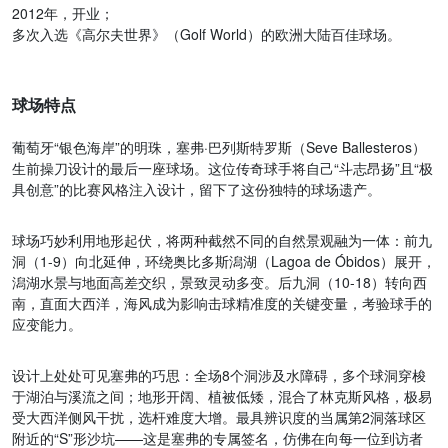
2012年，开业；
多次入选《高尔夫世界》（Golf World）的欧洲大陆百佳球场。
球场特点
葡萄牙“银色海岸”的明珠，塞弗·巴列斯特罗斯（Seve Ballesteros）
生前操刀设计的最后一座球场。这位传奇球手将自己“斗志昂扬”且“极
具创意”的比赛风格注入设计，留下了这份独特的球场遗产。
球场巧妙利用地形起伏，将两种截然不同的自然景观融为一体：前九
洞（1-9）向北延伸，环绕奥比多斯潟湖（Lagoa de Óbidos）展开，
潟湖水景与地面高差交织，景致灵动多变。后九洞（10-18）转向西
南，直面大西洋，海风成为影响击球精准度的关键变量，考验球手的
应变能力。
设计上处处可见塞弗的巧思：全场8个洞涉及水障碍，多个球洞穿梭
于湖泊与溪流之间；地形开阔、植被低矮，混合了林克斯风格，极易
受大西洋侧风干扰，选杆难度大增。最具辨识度的当属第2洞落球区
附近的“S”形沙坑——这是塞弗的专属签名，仿佛在向每一位到访者