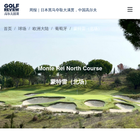
周报｜日本黑马夺取大满贯，中国高尔夫
的差距在哪？
大满贯球场设置的演变和期许
首页
球场
欧洲大陆
葡萄牙
蒙特雷（北场）
AIG英国女子公开赛，一场大满贯的50年
 Sub-Menu
蜕变
周报｜亚巡“换码头”，果岭脱鞋抗议的乌
龙
查莉·赫尔：不断制造“麻烦”的流量明星
Monte Rei North Course
蒙特雷（北场）