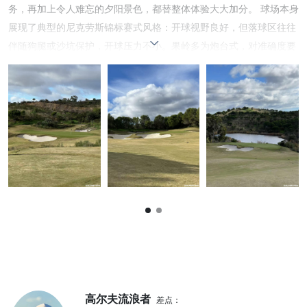
务，再加上令人难忘的夕阳景色，都替整体体验大大加分。 球场本身
展现了典型的尼克劳斯锦标赛式风格：开球视野良好，但落球区往往
伴随狗腿或沙坑保护，开球压力不小。果岭多为炮台式，对准确度要
求极高，整体打法充满挑战与刺激感。不过周遭的自然景观让节奏不
至于过于紧绷，反而多了一份沉稳的度假氛围。 同组的朋友个个都是
见多识广、打遍世界百大的老手。我们一致认为，这类美式竞赛风格
的球场虽然品质稳定，但特色相对普遍。也可能因为我们打过太多类
似风格的球场，对 Monte Rei 的印象反而没有预期中那么深刻。
高尔夫流浪者
差点：