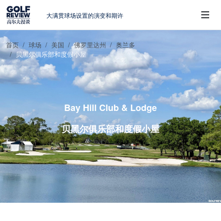
大满贯球场设置的演变和期许
AIG英国女子公开赛，一场大满贯的50年
蜕变
首页
球场
美国
佛罗里达州
奥兰多
周报｜亚巡“换码头”，果岭脱鞋抗议的乌
贝黑尔俱乐部和度假小屋
 Sub-Menu
龙
查莉·赫尔：不断制造“麻烦”的流量明星
周报｜日本黑马夺取大满贯，中国高尔夫
的差距在哪？
Bay Hill Club & Lodge
贝黑尔俱乐部和度假小屋