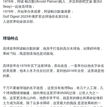
1976年，阿诺·帕尔默(Arnold Palmer)购入，并且和搭档艾迪·塞(Ed
Seay)一起改造球场；
1979年，开始举办美巡赛，阿诺帕尔默邀请赛；
Golf Digest 2023年佛罗里达球场排名第33名；
入选世界铂金俱乐部。
球场特点
高球皇帝阿诺帕尔默的家，他亲手打造的高尔夫球场，水障碍环绕，
果岭刁钻，既是朝圣地也是试炼场。
高球皇帝在1976年买下这座球场，亲自改造，一直举办以他名字命名
的美巡赛，他本人冬天住在社区里，直到他2016年去世，这里就是他
的家。
千万不要被球场的名字迷惑 ，这里没有海湾Bay，有几个人工湖，几
个球洞围绕湖修建，德尚博在这里开球350码过湖，让世人为之一
惊。这里更没有山(hill)，地势非常平坦，就是有的梯台和果岭处堆积
土方成为高坡。除了众多水障碍，这里最大的挑战 是进攻果岭的一