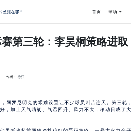
首页
球场
蜕变
龙
标赛第三轮：李昊桐策略进取
的差距在哪？
日
作者：
徐江
轮，阿罗尼明克的艰难设置让不少球员叫苦连天。第三轮
好，加上天气晴朗、气温回升、风力不大，移动日成了
他果断收起前两轮稳扎稳打的晋级策略，一号木火力全