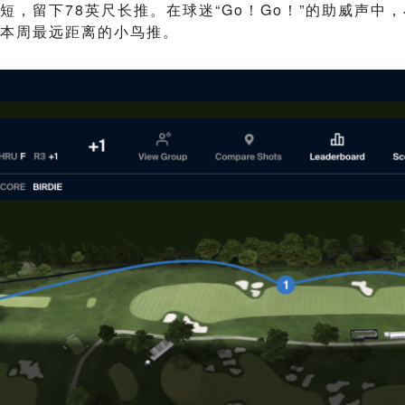
短，留下78英尺长推。在球迷“Go！Go！”的助威声中
本周最远距离的小鸟推。