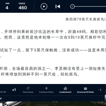
第四洞78英尺长推抓鸟(
，开球停到果岭前沙坑边的长草中，距旗48码。精彩切
。然而，这竟然是他本轮唯一一次在5到10英尺推杆中
试短了一点，留下3英尺保帕推，没有成功——这是本周
。
五杆洞，全场最容易的洞之一。李昊桐没有受上一洞短推
切杆将球放到洞杯不到一英尺处，轻松抓鸟。