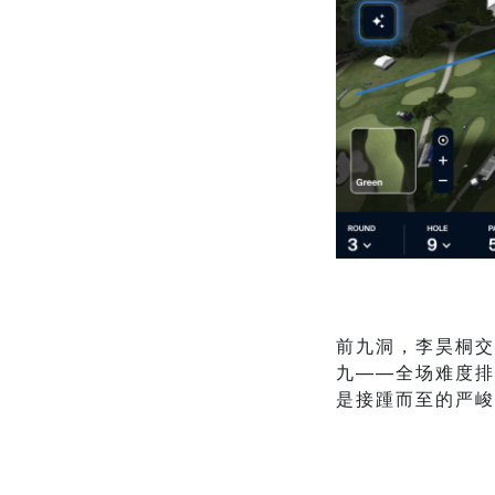
前九洞，李昊桐交
九——全场难度排
是接踵而至的严峻