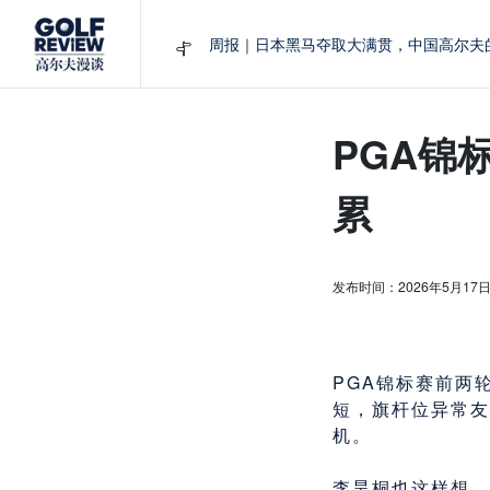
大满贯球场设置的演变和期许
AIG英国女子公开赛，一场大满贯的50年
周报｜亚巡“换码头”，果岭脱鞋抗议的乌
查莉·赫尔：不断制造“麻烦”的流量明星
PGA锦
周报｜日本黑马夺取大满贯，中国高尔夫
累
发布时间：2026年5月17
PGA锦标赛前两
短，旗杆位异常友
机。
李昊桐也这样想。