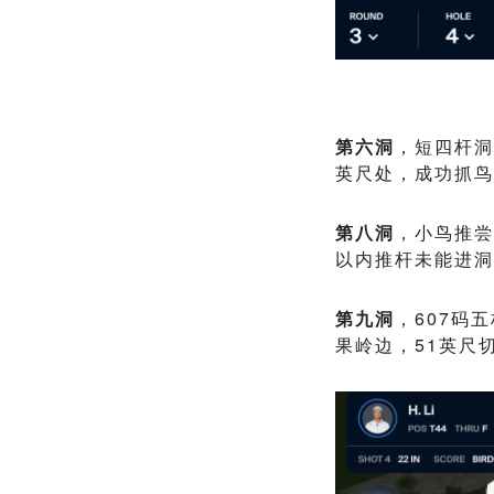
第六洞
，短四杆洞
英尺处，成功抓鸟
第八洞
，小鸟推尝
以内推杆未能进洞
第九洞
，607码
果岭边，51英尺