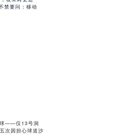
们不禁要问：移动
球——仅13号洞
达五次因担心球道沙