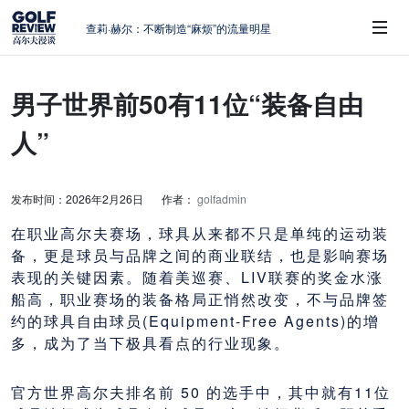
周报｜日本黑马夺取大满贯，中国高尔夫
的差距在哪？
大满贯球场设置的演变和期许
男子世界前50有11位“装备自由
AIG英国女子公开赛，一场大满贯的50年
 Sub-Menu
蜕变
人”
避暑北海道：原始森林中挥杆，美食与清
风作伴
查莉·赫尔：不断制造“麻烦”的流量明星
发布时间：2026年2月26日
作者：
golfadmin
在职业高尔夫赛场，球具从来都不只是单纯的运动装
备，更是球员与品牌之间的商业联结，也是影响赛场
表现的关键因素。随着美巡赛、LIV联赛的奖金水涨
船高，职业赛场的装备格局正悄然改变，不与品牌签
约的球具自由球员(Equipment-Free Agents)的增
多，成为了当下极具看点的行业现象。
官方世界高尔夫排名前 50 的选手中，其中就有11位