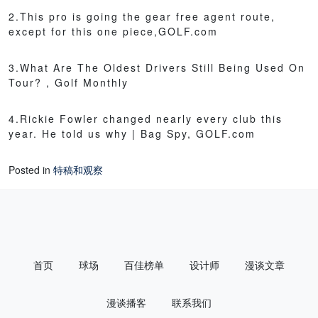
2.This pro is going the gear free agent route,
except for this one piece,GOLF.com
3.What Are The Oldest Drivers Still Being Used On
Tour? , Golf Monthly
4.Rickie Fowler changed nearly every club this
year. He told us why | Bag Spy, GOLF.com
Posted in
特稿和观察
首页
球场
百佳榜单
设计师
漫谈文章
漫谈播客
联系我们