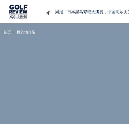
周报｜日本黑马夺取大满贯，中国高尔夫
大满贯球场设置的演变和期许
AIG英国女子公开赛，一场大满贯的50年
首页
目的地介绍
周报｜亚巡“换码头”，果岭脱鞋抗议的乌
查莉·赫尔：不断制造“麻烦”的流量明星