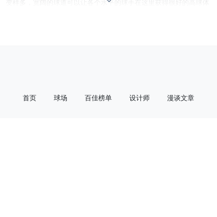
变样多，宽阔的球道可以让各个水平的球手在这里获得很好的高球体
验。或许唯一美中不足的是，这里的海滨沙丘都比较平缓，没有爱尔
兰海边球场的那类巨大沙丘，也使得内陆球洞两侧的天际线变化不
多，视觉背景略显重复。
首页
球场
百佳榜单
设计师
漫谈文章
漫谈播客
联系我们
公众号
小红书
微博
小宇宙