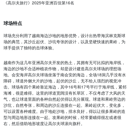
《高尔夫旅行》2025年亚洲百佳第16名
球场特点
球场充分利用了越南海边沙地的地形优势，设计出热带海滨林克斯球
场的典范，其沙丘起伏、沙坑夸张的设计，以及坚硬快速的果岭，为
球手提供了独特的击球体验。
越南作为这几年亚洲高尔夫开发的热土，其拥有无可比拟的海岸线，
海边的沙地不合适种植农作物，却是设计建造高尔夫球场的理想场
地。会安海岸高尔夫球场坐落于南会安的海边，全场18洞几乎没有水
障碍，球道外侧大片的沙地，起伏的沙丘，无不给人强烈的视觉冲
击。球场有四个果岭靠近海边，其中16号和17号平行于海岸线，紧邻
海滩，很是难得。这里的球道宽阔没有长草区，不仅考虑了大风的天
气，也让球道里面的各种自然起伏得以充分展现。球道和果岭旁边的
沙坑，自然夸张，和周边的沙丘连接在一起。果岭起伏大，变化多，
可以设置各种难度。由于地处沙地，排水良好，得以让很多果岭的造
型与周边地形连接在一起。攻果岭的时候，经常要瞄得很左或者很
右，然后借助地形坡度让高尔夫球滚向旗杆。