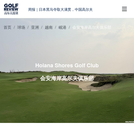
周报｜日本黑马夺取大满贯，中国高尔夫
的差距在哪？
大满贯球场设置的演变和期许
AIG英国女子公开赛，一场大满贯的50年
首页
球场
亚洲
越南
岘港
会安海岸高尔夫俱乐部
蜕变
 Sub-Menu
周报｜亚巡“换码头”，果岭脱鞋抗议的乌
龙
查莉·赫尔：不断制造“麻烦”的流量明星
Hoiana Shores Golf Club
会安海岸高尔夫俱乐部