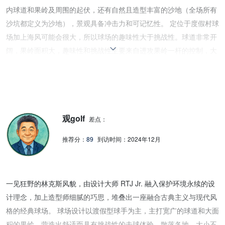
内球道和果岭及周围的起伏，还有自然且造型丰富的沙地（全场所有
沙坑都定义为沙地），景观具备冲击力和可记忆性。 定位于度假村球
场加上海风可能会很大，所以球场的趣味性大于挑战性。球道非常开
阔，果岭面积大，趣味性和挑战性主要来自进攻果岭一杆的控制，大
部分情况不要打大，如果球在坚硬的果岭上弹到果岭后方收球区，那
里的救球会相当困难。 果岭面积大，起伏夸张，面临很多长距离恐怖
的推杆。但是不要担心，宽大果岭上有很多旗位可供选择，一些旗位
其实非常友好，他们被设在一些凹处，小球推出后，会顺坡滚向洞口
观golf
边。 全场水障碍很少，只是雨季，沙地中积水把那里变成湿地，这个
差点：
问题有待解决，因为全场定义为沙地，球进到那里，又不是水障碍
推荐分：
89
到访时间：
2024年12月
区，规则上如何处理呢？此外球道很宽，球道外种植的本地草生长太
快，造成了进到那里有遗失球风险，这应该不是设计师的初衷， 维护
修剪那些长草，对草坪管理部门来说，任务极其艰巨，或许这是为何
一见狂野的林克斯风貌，由设计大师 RTJ Jr. 融入保护环境永续的设
18洞球场有60人之多的草坪管理团队
计理念，加上造型师细腻的巧思，堆叠出一座融合古典主义与现代风
格的经典球场。 球场设计以渡假型球手为主，主打宽广的球道和大面
积的果岭，营造出舒适而具有挑战性的击球体验。散落各地、大小不