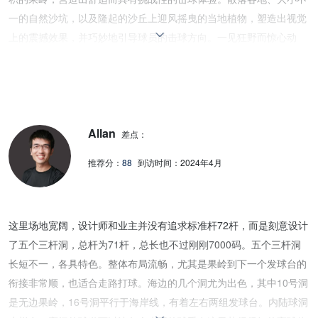
一的自然沙坑，以及隆起的沙丘上迎风摇曳的当地植物，塑造出视觉
上的震撼效果，并巧妙地引导球员的击球方向。一见狂野而惊心动
魄，但整体更著重于视觉美感与现代风格的呈现，让传统林克斯球场
焕发出耳目一新的感受。 虽然球场仍属年轻，但草坪的状况已经相当
不错，整体平滑且速度理想。然而，排水系统略显不足，低洼的沙坑
内偶有积水。年轻的草坪总监坦言，这是他们接下来将努力改善的重
Allan
点。 我相信，Hoiana Shores 现已成为亚洲必打球场之一。随著时间
差点：
的沉澱与更加成熟的维护管理，它应有潜力跻身世界百佳球场，成为
推荐分：
88
到访时间：
2024年4月
全球球友不可错过的林克斯之作。
这里场地宽阔，设计师和业主并没有追求标准杆72杆，而是刻意设计
了五个三杆洞，总杆为71杆，总长也不过刚刚7000码。五个三杆洞
长短不一，各具特色。整体布局流畅，尤其是果岭到下一个发球台的
衔接非常顺，也适合走路打球。海边的几个洞尤为出色，其中10号洞
是无边果岭，16号洞平行于海岸线，有着左右两组发球台。内陆球洞