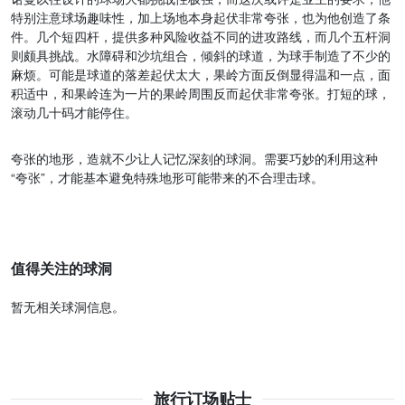
特别注意球场趣味性，加上场地本身起伏非常夸张，也为他创造了条
件。几个短四杆，提供多种风险收益不同的进攻路线，而几个五杆洞
则颇具挑战。水障碍和沙坑组合，倾斜的球道，为球手制造了不少的
麻烦。可能是球道的落差起伏太大，果岭方面反倒显得温和一点，面
积适中，和果岭连为一片的果岭周围反而起伏非常夸张。打短的球，
滚动几十码才能停住。
夸张的地形，造就不少让人记忆深刻的球洞。需要巧妙的利用这种
“夸张”，才能基本避免特殊地形可能带来的不合理击球。
值得关注的球洞
暂无相关球洞信息。
旅行订场贴士