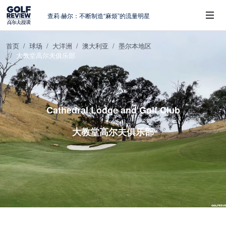
查莉·赫尔：不断制造“麻烦”的流量明星
周报｜日本黑马夺取大满贯，中国高尔夫
的差距在哪？
首页
球场
大洋洲
澳大利亚
墨尔本地区
大满贯球场设置的演变和期许
大教堂高尔夫俱乐部
 Sub-Menu
AIG英国女子公开赛，一场大满贯的50年
蜕变
避暑北海道：原始森林中挥杆，美食与清
风作伴
Cathedral Lodge and Golf Club
大教堂高尔夫俱乐部