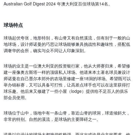
Australian Golf Digest 2024 年澳大利亚百佳球场第14名。
球场特点
球场起伏夸张，地形特别，有山脊又有自然溪流，但有别于一般的山
地球场，设计师诺曼的巧思让球场能够兼具挑战性和趣味性，搭配低
调奢华的会所，确实与众不同让人印象深刻。
球场的业主是一位澳大利亚的投资银行家，他从大师赛归来，希望修
建一座像奥古斯塔一样的顶级私人球场。他请来本土著名球员兼设计
师诺曼在自己墨尔本郊外的农场里修建一座18洞的球场。希望既可以
举办锦标赛，又可以具备可打性，让高差点球手也可以在这里获得打
球乐趣。他后来又修建了一些小屋（lodge）提供给不足百人的俱乐
部会员使用。
球场位于山中，场地中有一条山脊，靠近山脊的球洞，球道倾斜大，
非常的特别。自然的溪流，是球场的主要障碍之一。
诺曼以往设计的球场大都挑战性极强，而这次或许是业主的要求，他