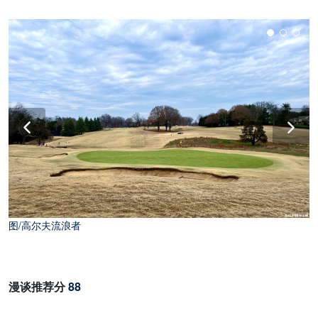
图/高尔夫流浪者
图/高尔夫流浪者
漫谈推荐分
88