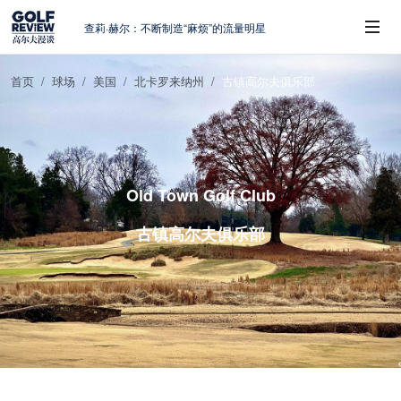
查莉·赫尔：不断制造“麻烦”的流量明星
周报｜日本黑马夺取大满贯，中国高尔夫
的差距在哪？
首页
球场
美国
北卡罗来纳州
古镇高尔夫俱乐部
大满贯球场设置的演变和期许
 Sub-Menu
AIG英国女子公开赛，一场大满贯的50年
蜕变
避暑北海道：原始森林中挥杆，美食与清
风作伴
Old Town Golf Club
古镇高尔夫俱乐部