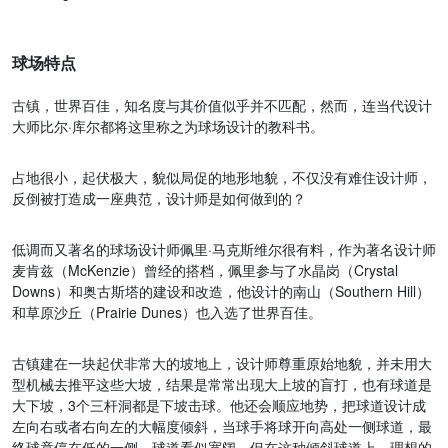
球场特点
古镇，世界百佳，知名度与其价值似乎并不匹配，然而，连当代设计
大师比尔·库尔都将这里称之为球场设计的教科书。
占地很小，起伏极大，貌似局促的地形地貌，不仅没有难住设计师，
反倒被打造成一座典范，设计师是如何做到的？
低调而又著名的球场设计师佩里·马克斯维尔很有料，作为著名设计师
麦肯兹（McKenzie）曾经的搭档，佩里参与了水晶岗（Crystal
Downs）和奥古斯塔的建设和改造，他设计的南山（Southern Hill）
和草原沙丘（Prairie Dunes）也入选了世界百佳。
古镇建在一块起伏非常大的坡地上，设计师尊重原始地貌，并未用大
型机械去推平这些大坡，结果是常常出现大上坡的盲打，也有球道是
大下坡，3个三杆洞都是下坡击球。他还会顺应地势，把球道设计成
左向右或者右向左的大幅度倾斜，当球手将球开向高处一侧球道，最
终球竟停在低的一侧。球道看似宽阔，但在这种倾斜球道上，理想的