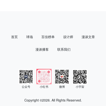
瞬间被完全打开。在这样的环境中挥杆，视野辽阔，心境也随之舒
展，令人感到格外心旷神怡。球场的设计理念明显著重于与自然共
生，球道蜿蜒环绕着古老河道与世代伫立的树木，并刻意保留地貌与
生态的多样性，使整个击球过程成为一段真正融入风景、与自然同行
的高尔夫体验。
首页
球场
百佳榜单
设计师
漫谈文章
漫谈播客
联系我们
公众号
小红书
微博
小宇宙