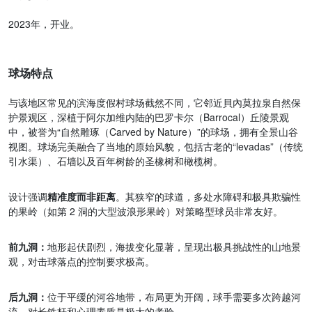
历史和荣誉
2023年，开业。
球场特点
与该地区常见的滨海度假村球场截然不同，它邻近貝內莫拉泉自然保
护景观区，深植于阿尔加维内陆的巴罗卡尔（Barrocal）丘陵景观
中，被誉为“自然雕琢（Carved by Nature）”的球场，拥有全景山谷
视图。球场完美融合了当地的原始风貌，包括古老的“levadas”（传统
引水渠）、石墙以及百年树龄的圣橡树和橄榄树。
设计强调
精准度而非距离
。其狭窄的球道，多处水障碍和极具欺骗性
的果岭（如第 2 洞的大型波浪形果岭）对策略型球员非常友好。
前九洞：
地形起伏剧烈，海拔变化显著，呈现出极具挑战性的山地景
观，对击球落点的控制要求极高。