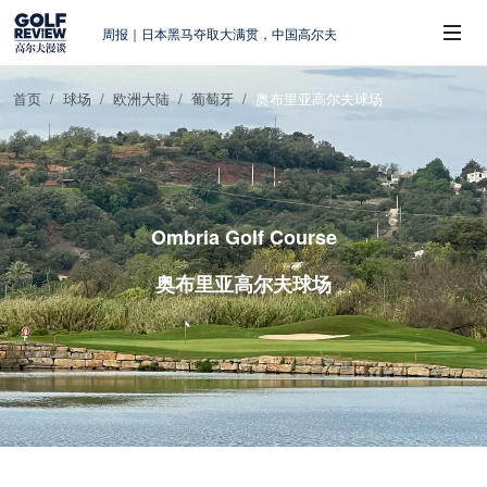
周报｜日本黑马夺取大满贯，中国高尔夫
的差距在哪？
大满贯球场设置的演变和期许
首页
球场
欧洲大陆
葡萄牙
奥布里亚高尔夫球场
AIG英国女子公开赛，一场大满贯的50年
 Sub-Menu
蜕变
周报｜亚巡“换码头”，果岭脱鞋抗议的乌
龙
查莉·赫尔：不断制造“麻烦”的流量明星
Ombria Golf Course
奥布里亚高尔夫球场