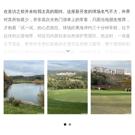
推荐分：
79
到访时间：
2025年11月
在造访之前并未给我太高的期待。这座新开发的球场名气不大，外界
对其所知甚少，并非高尔夫热门清单上的常客，只因当地朋友推荐，
才抱着「试一试」的心态前往。球场距离海岸约三十分钟车程，位于
起伏的丘陵地带，邻近贝内莫拉泉自然保护景观区。抵达时，一座矗
立于高处、带有中古世纪风格的古堡式会所映入眼帘，整个渡假村刻
意营造出仿佛中古时代小村落般的氛围，略带距离感，却也自然勾起
了探索的好奇心。 真正下场之后，球场设计立刻颠覆了原本的预期。
整体布局极具个性，每一洞的取景与视角都令人印象深刻，显然是经
过深思熟虑、顺应地形而生的设计。前九洞沿着河流旁的草坡展开，
这条最终通往海洋的河流源头几乎主导了整个击球节奏，每一洞都必
须正面与水域对话，既充满策略性，也带来十足的刺激感。由于水源
丰沛，周围自然植被相当繁盛，使球场呈现出一种生机盎然、近乎原
始的自然美感。 后九洞则沿坡而上，地势逐渐拉高。站在山坡之上，
背后是受保护的自然保留区，眼前则是一望无际的广阔平原，空间感