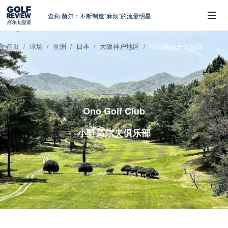
查莉·赫尔：不断制造“麻烦”的流量明星
周报｜日本黑马夺取大满贯，中国高尔夫
的差距在哪？
首页
球场
亚洲
日本
大阪神户地区
小野高尔夫俱乐部
大满贯球场设置的演变和期许
 Sub-Menu
AIG英国女子公开赛，一场大满贯的50年
蜕变
避暑北海道：原始森林中挥杆，美食与清
风作伴
Ono Golf Club
小野高尔夫俱乐部