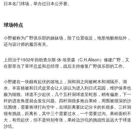
日本名门球场，举办过日本公开赛。
球场特点
小野被称为广野俱乐部的姊妹场，除了位置临近，地形地貌相似外，
还与设计师的履历有关。
上田治于1932年协助查尔斯·休·埃里森（C.H.Alison）修建广野，又
在那里当了草坪总监和总经理，战后主持修复广野俱乐部的工作。
小野建在一块颇有起伏的坡地上，洞和洞之间被树木和湖隔开。湖
水、丰富植被和日式盆景会让人误以为进入到日式花园，维护保养也
极为细致。球道不少起伏，几个五杆洞球道呈蛇形，稍有偏差，下一
杆的进攻角度就会发生问题。四杆洞很多炮台果岭，周围被很深的沙
坑围绕，需要将球打向空中，击球距离要比记分卡的长很多。三杆洞
很有挑战，距离长，其中三个需要过水，一个需要过沟。果岭面积不
大，有些起伏，但不是特别夸张，果岭边沙坑的挑战性远远大于球道
沙坑。