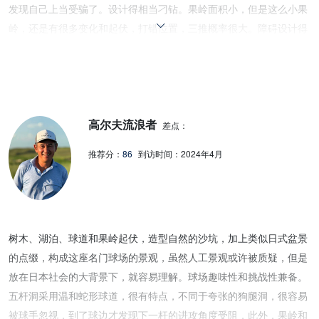
发现自己上当受骗了。设计得相当刁钻。果岭面积小，但是这么小果
岭，还是有很多变化和起伏，打错位置，三推概率很大。障碍设计得
很巧妙，沙坑虽然不那么惊艳漂亮，但是位置的策略性很强，稍不留
意，球就滚入沙坑，而且沙坑很深，救球难度很大。球场设计非常精
致用心，暗藏很多杀机。
高尔夫流浪者
差点：
推荐分：
86
到访时间：
2024年4月
树木、湖泊、球道和果岭起伏，造型自然的沙坑，加上类似日式盆景
的点缀，构成这座名门球场的景观，虽然人工景观或许被质疑，但是
放在日本社会的大背景下，就容易理解。球场趣味性和挑战性兼备。
五杆洞采用温和蛇形球道，很有特点，不同于夸张的狗腿洞，很容易
被球手忽视，到了球边才发现下一杆的进攻角度受阻，此外，果岭和