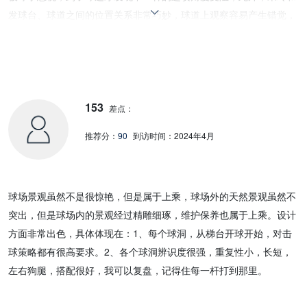
发球台、球道之间的位置关系非常巧妙，球道上观察容易产生错觉，
走上果岭才发现，果岭其实是左右狭窄或者前后进深很短，而进攻果
岭时根本察觉不到。有几个中长四杆洞，都是上坡进攻炮台果岭，稍
有重复。球道上修建球车道，对景观和击球都有负面影响。
153
差点：
推荐分：
90
到访时间：
2024年4月
球场景观虽然不是很惊艳，但是属于上乘，球场外的天然景观虽然不
突出，但是球场内的景观经过精雕细琢，维护保养也属于上乘。设计
方面非常出色，具体体现在：1、每个球洞，从梯台开球开始，对击
球策略都有很高要求。2、各个球洞辨识度很强，重复性小，长短，
左右狗腿，搭配很好，我可以复盘，记得住每一杆打到那里。