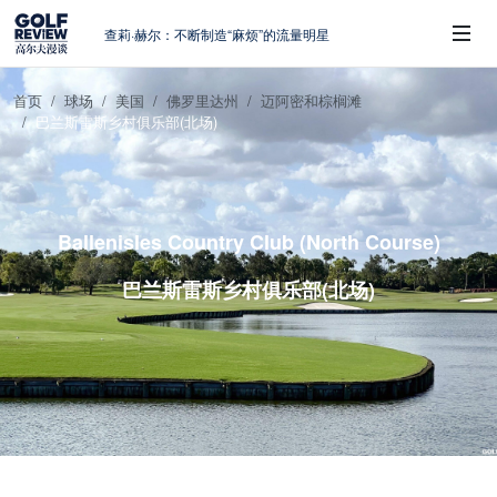
查莉·赫尔：不断制造“麻烦”的流量明星
周报｜日本黑马夺取大满贯，中国高尔夫
的差距在哪？
首页
球场
美国
佛罗里达州
迈阿密和棕榈滩
大满贯球场设置的演变和期许
巴兰斯雷斯乡村俱乐部(北场)
 Sub-Menu
AIG英国女子公开赛，一场大满贯的50年
蜕变
避暑北海道：原始森林中挥杆，美食与清
风作伴
Ballenisles Country Club (North Course)
巴兰斯雷斯乡村俱乐部(北场)