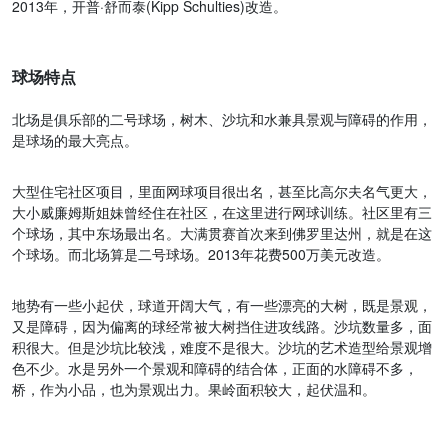
2013年，开普·舒而泰(Kipp Schulties)改造。
球场特点
北场是俱乐部的二号球场，树木、沙坑和水兼具景观与障碍的作用，
是球场的最大亮点。
大型住宅社区项目，里面网球项目很出名，甚至比高尔夫名气更大，
大小威廉姆斯姐妹曾经住在社区，在这里进行网球训练。社区里有三
个球场，其中东场最出名。大满贯赛首次来到佛罗里达州，就是在这
个球场。而北场算是二号球场。2013年花费500万美元改造。
地势有一些小起伏，球道开阔大气，有一些漂亮的大树，既是景观，
又是障碍，因为偏离的球经常被大树挡住进攻线路。沙坑数量多，面
积很大。但是沙坑比较浅，难度不是很大。沙坑的艺术造型给景观增
色不少。水是另外一个景观和障碍的结合体，正面的水障碍不多，
桥，作为小品，也为景观出力。果岭面积较大，起伏温和。