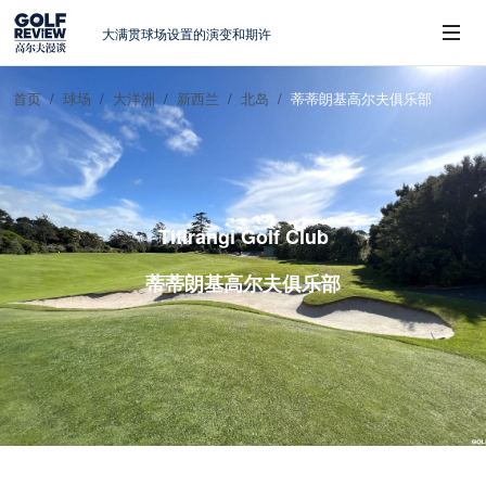
大满贯球场设置的演变和期许
AIG英国女子公开赛，一场大满贯的50年
蜕变
首页
球场
大洋洲
新西兰
北岛
蒂蒂朗基高尔夫俱乐部
周报｜亚巡“换码头”，果岭脱鞋抗议的乌
 Sub-Menu
龙
查莉·赫尔：不断制造“麻烦”的流量明星
周报｜日本黑马夺取大满贯，中国高尔夫
的差距在哪？
Titirangi Golf Club
蒂蒂朗基高尔夫俱乐部