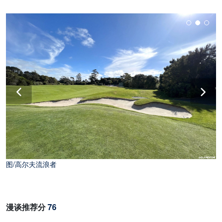
图/高尔夫流浪者
漫谈推荐分
76