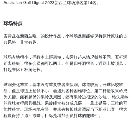
Australian Golf Digest 2023新西兰球场排名第14名。
球场特点
麦肯兹在新西兰唯一的设计作品，小球场反而能够保持原汁原味的古
典风格，非常有趣。
球场占地很小，码数本上距离短，实际打起来情况截然不同。五杆洞
距离很短，很多会员都可以两上。但是四杆洞很长，遇到上坡顶风，
打起来比五杆洞还长。
球洞变化丰富，基本没有重复或者类似洞。球道较宽，开球比较容
易，但是球道上起伏不小，会遇到各种困难球位。第二杆进攻果岭成
为关键。颇有起伏的果岭及周围，还有果岭边很深的沙坑， 错失果岭
的救球变得颇具挑战。果岭经常被分成几层，一旦上错层，三推的可
能性很大。球场占地有限，并未去拉长球道适应当下职业比赛，很大
程度保持了原汁原味，目标是增加会员打球的趣味性。