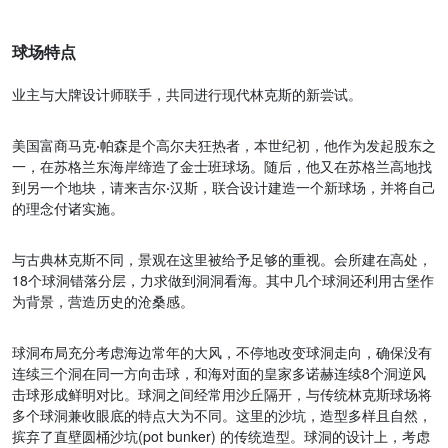
球场特点
业主与大牌设计师联手，共同进行现代林克斯的新尝试。
美国富商马克
·
帕森是个高尔夫狂热者，本世纪初，他作为发起股东之
一，在苏格兰东海岸缔造了金士班球场。随后，他又在苏格兰高地找
到另一个地块，请来吉尔
·
汉斯，联合设计建造一个新球场，并将自己
的理念付诸实施。
与古典林克斯不同，景观在这里被给予足够的重视。会所建在高处，
18个球洞错落分层，力求做到洞洞看海。其中几个球洞还利用古堡作
为背景，营造历史的沧桑感。
球洞布局充分考虑海边常年的大风，不停地改变球洞走向，确保没有
连续三个洞在同一方向击球，和海对面的皇家多诺赫连续8个洞逆风
击球形成鲜明对比。球洞之间经常用沙丘隔开，与传统林克斯球场将
多个球洞兼收眼底的特点大为不同。这里的沙坑，造型多样且自然，
摈弃了直壁圆桶沙坑(pot bunker) 的传统造型。球洞的设计上，考虑