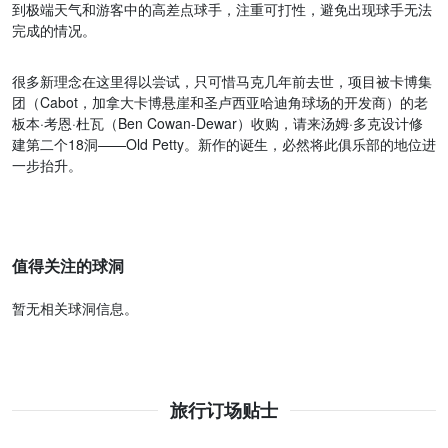
到极端天气和游客中的高差点球手，注重可打性，避免出现球手无法
完成的情况。
很多新理念在这里得以尝试，只可惜马克几年前去世，项目被卡博集
团（Cabot，加拿大卡博悬崖和圣卢西亚哈迪角球场的开发商）的老
板本·考恩·杜瓦（Ben Cowan-Dewar）收购，请来汤姆·多克设计修
建第二个18洞——Old Petty。新作的诞生，必然将此俱乐部的地位进
一步抬升。
值得关注的球洞
暂无相关球洞信息。
旅行订场贴士