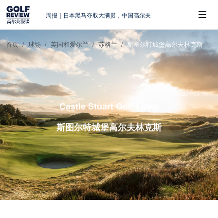
周报｜日本黑马夺取大满贯，中国高尔夫
的差距在哪？
大满贯球场设置的演变和期许
首页
球场
英国和爱尔兰
苏格兰
斯图尔特城堡高尔夫林克斯
AIG英国女子公开赛，一场大满贯的50年
 Sub-Menu
蜕变
周报｜亚巡“换码头”，果岭脱鞋抗议的乌
龙
查莉·赫尔：不断制造“麻烦”的流量明星
Castle Stuart Golf Links
斯图尔特城堡高尔夫林克斯