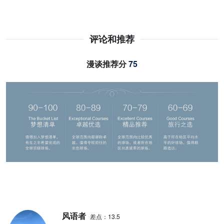
评论和推荐
漫谈推荐分
75
风语者
差点：13.5