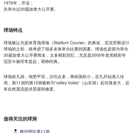
1976年，开业；
共举办过30届加拿大公开赛。
球场特点
球场被认为是体育场球场（Stadium Course）的鼻祖，尼克劳斯设计
球场的之初，就考虑了很多未来举办比赛的因素。球场也是因为举办
30届加拿大公开赛闻名，太多精彩回忆，尤其是2000年老虎精彩夺
冠至今被经常提起，堪称经典。
球场前九洞，地势平坦，沙坑众多，果岭面积小，后九开始渐入佳
境，第11洞到第15洞被称为“valley holes“（山谷洞）起伏落差大，还
有自然溪流提供景观和难度。
值得关注的球洞
格伦阿比第11洞