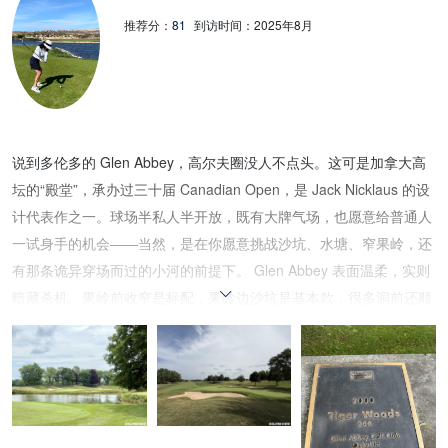
推荐分：
81
到访时间：
2025年8月
说到多伦多的 Glen Abbey，高尔夫圈没人不点头。这可是加拿大高
坛的“殿堂”，承办过三十届 Canadian Open，是 Jack Nicklaus 的设
计代表作之一。球场半私人半开放，既有大牌气场，也愿意给普通人
一试身手的机会——当然，是在你愿意挑战沙坑、水塘、窄果岭，还
有那条诡异穿场而过的小河的前提下。 Glen Abbey 表面温柔，实则
暗藏杀机。果岭前收窄是标配，果岭边沙坑是基本款，很多洞前还顺
便挖个水塘防你轻举妄动。尤其后九，设计师显然喝了咖啡再画图，
河流、落差、风向、视觉假象轮番上阵，简直是球手心理素质测验现
场。 Glen Abbey 虽难，但对女性球手其实挺体贴。红梯位置合理，
有些 Par 5 洞甚至有“机会”抓鹰捉鸟，落点规划好，节奏打稳，完全
可以打得聪明又优雅。Par3全盘提供抓鸟机会，女球手们会惊喜连