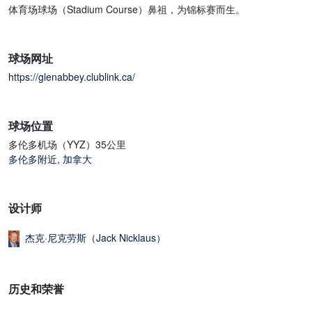
体育场球场（Stadium Course）鼻祖，为锦标赛而生。
球场网址
https://glenabbey.clublink.ca/
球场位置
多伦多机场（YYZ）35公里
多伦多附近
,
加拿大
设计师
杰克·尼克劳斯（Jack Nicklaus）
历史和荣誉