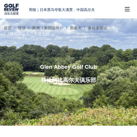
周报｜日本黑马夺取大满贯，中国高尔夫
的差距在哪？
大满贯球场设置的演变和期许
首页
球场
美洲（美国除外）
加拿大
多伦多附近
AIG英国女子公开赛，一场大满贯的50年
格伦阿比高尔夫俱乐部
 Sub-Menu
蜕变
周报｜亚巡“换码头”，果岭脱鞋抗议的乌
龙
查莉·赫尔：不断制造“麻烦”的流量明星
Glen Abbey Golf Club
格伦阿比高尔夫俱乐部