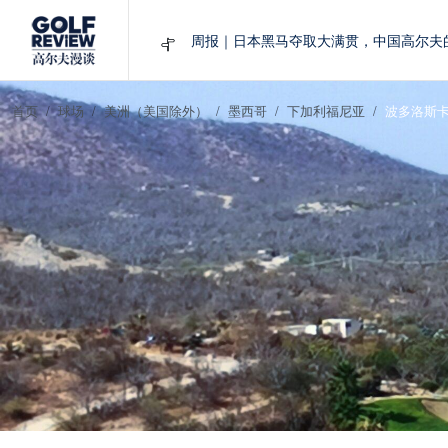
周报｜日本黑马夺取大满贯，中国高尔夫
大满贯球场设置的演变和期许
AIG英国女子公开赛，一场大满贯的50年
周报｜亚巡“换码头”，果岭脱鞋抗议的乌
首页
球场
美洲（美国除外）
墨西哥
下加利福尼亚
波多洛斯卡
查莉·赫尔：不断制造“麻烦”的流量明星