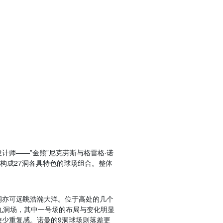
计师——”金熊”尼克劳斯与格雷格·诺
构成27洞各具特色的球场组合。整体
洞亦可远眺浩瀚大洋。位于高处的几个
九洞场，其中一号场的布局与变化明显
较少重复感。诺曼的9洞球场则落差更