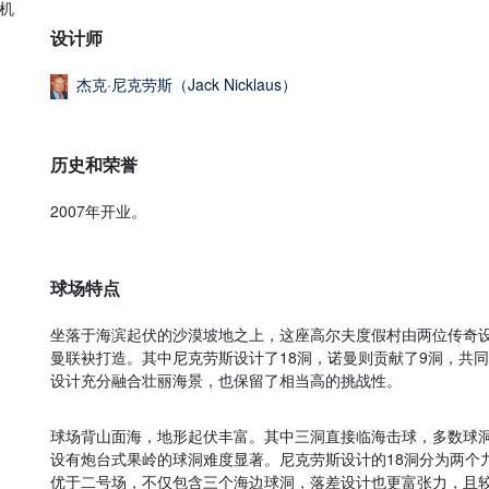
机
设计师
杰克·尼克劳斯（Jack Nicklaus）
历史和荣誉
2007年开业。
球场特点
坐落于海滨起伏的沙漠坡地之上，这座高尔夫度假村由两位传奇设
曼联袂打造。其中尼克劳斯设计了18洞，诺曼则贡献了9洞，共同
设计充分融合壮丽海景，也保留了相当高的挑战性。
球场背山面海，地形起伏丰富。其中三洞直接临海击球，多数球
设有炮台式果岭的球洞难度显著。尼克劳斯设计的18洞分为两个
优于二号场，不仅包含三个海边球洞，落差设计也更富张力，且