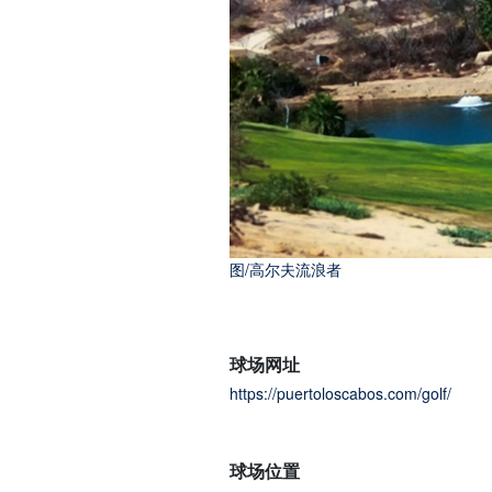
图/高尔夫流浪者
图/高尔夫流浪者
球场网址
https://puertoloscabos.com/golf/
球场位置