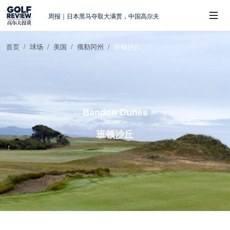
周报｜日本黑马夺取大满贯，中国高尔夫
的差距在哪？
大满贯球场设置的演变和期许
首页
球场
美国
俄勒冈州
班顿沙丘
AIG英国女子公开赛，一场大满贯的50年
 Sub-Menu
蜕变
周报｜亚巡“换码头”，果岭脱鞋抗议的乌
龙
查莉·赫尔：不断制造“麻烦”的流量明星
Bandon Dunes
班顿沙丘