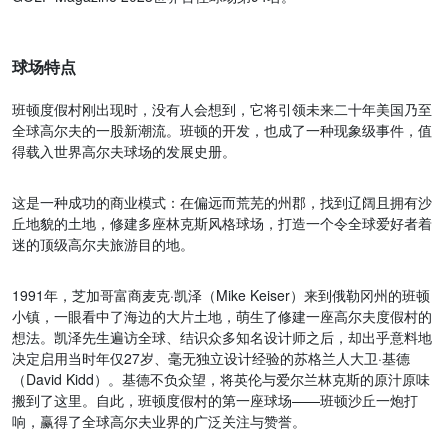
GOLF Magazine 2023世界百佳球场第94名。
球场特点
班顿度假村刚出现时，没有人会想到，它将引领未来二十年美国乃至
全球高尔夫的一股新潮流。班顿的开发，也成了一种现象级事件，值
得载入世界高尔夫球场的发展史册。
这是一种成功的商业模式：在偏远而荒芜的州郡，找到辽阔且拥有沙
丘地貌的土地，修建多座林克斯风格球场，打造一个令全球爱好者着
迷的顶级高尔夫旅游目的地。
1991年，芝加哥富商麦克·凯泽（Mike Keiser）来到俄勒冈州的班顿
小镇，一眼看中了海边的大片土地，萌生了修建一座高尔夫度假村的
想法。凯泽先生遍访全球、结识众多知名设计师之后，却出乎意料地
决定启用当时年仅27岁、毫无独立设计经验的苏格兰人大卫·基德
（David Kidd）。基德不负众望，将英伦与爱尔兰林克斯的原汁原味
搬到了这里。自此，班顿度假村的第一座球场——班顿沙丘一炮打
响，赢得了全球高尔夫业界的广泛关注与赞誉。