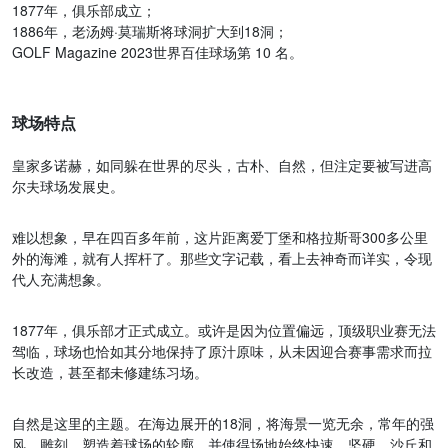
1877年，俱乐部成立；
1886年，老汤姆·莫瑞斯将球洞扩大到18洞；
GOLF Magazine 2023世界百佳球场第 10 名。
球场特点
皇家多诺赫，如同躲在世界的尽头，古朴、自然，但注定要被写进高
尔夫球场发展史。
难以想象，早在四百多年前，这片距离爱丁堡和格拉斯哥300多公里
外的海滩，就有人挥杆了。那些文字记载，看上去神奇而详实，令现
代人充满想象。
1877年，俱乐部才正式成立。或许是因为位置偏远，顶级职业赛无法
驾临，球场也恰如其分地保持了原汁原味，从未因迎合赛事需求而拉
长改造，甚至都未修建练习场。
自然是这里的主题。在海边展开的18洞，将海景一览无余，常年的强
风，雕刻、塑造着球场的轮廓，并使得场地始终快速、坚硬。沙丘和