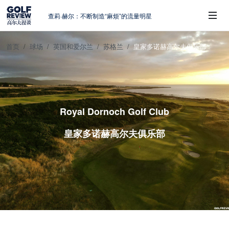
查莉·赫尔：不断制造“麻烦”的流量明星
周报｜日本黑马夺取大满贯，中国高尔夫
的差距在哪？
首页
球场
英国和爱尔兰
苏格兰
皇家多诺赫高尔夫俱乐部
大满贯球场设置的演变和期许
 Sub-Menu
AIG英国女子公开赛，一场大满贯的50年
蜕变
避暑北海道：原始森林中挥杆，美食与清
风作伴
Royal Dornoch Golf Club
皇家多诺赫高尔夫俱乐部