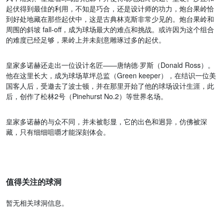
起伏得到最佳的利用，不知是巧合，还是设计师的功力，炮台果岭恰
到好处地藏在那些起伏中，这是古典林克斯非常少见的。炮台果岭和
周围的斜坡 fall-off，成为球场最大的难点和挑战。或许因为这个组合
的难度已经足够，果岭上并未刻意雕琢过多的起伏。
皇家多诺赫还走出一位设计名匠——唐纳德·罗斯（Donald Ross）。
他在这里长大，成为球场草坪总监（Green keeper），在结识一位美
国客人后，受邀去了波士顿，并在那里开始了他的球场设计生涯，此
后，创作了松林2号（Pinehurst No.2）等世界名场。
皇家多诺赫的与众不同，并未被彰显，它的出色和迥异，仿佛被深
藏，只有细细咀嚼才能深刻体会。
值得关注的球洞
暂无相关球洞信息。