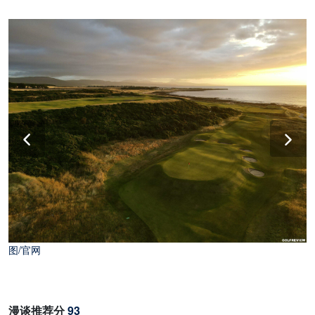
图/官网
漫谈推荐分
93