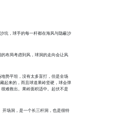
个沙坑，球手的每一杆都在海风与隐蔽沙
洞的布局考虑到风，球洞的走向会让风
场地势平坦，没有太多盲打，但是全场
隐藏起来的，而且球道果岭坚硬，球会弹
，很难救出。果岭面积适中。起伏不是
轮。开场洞，是一个长三杆洞，也是很特