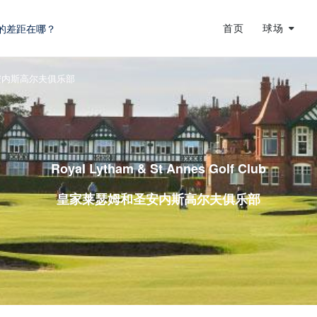
的差距在哪？
首页
球场
蜕变
安内斯高尔夫俱乐部
龙
Royal Lytham & St Annes Golf Club
皇家莱瑟姆和圣安内斯高尔夫俱乐部