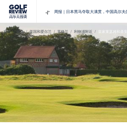
周报｜日本黑马夺取大满贯，中国高尔夫
大满贯球场设置的演变和期许
AIG英国女子公开赛，一场大满贯的50年
首页
球场
英国和爱尔兰
英格兰
利物浦附近
皇家莱瑟姆和圣
周报｜亚巡“换码头”，果岭脱鞋抗议的乌
查莉·赫尔：不断制造“麻烦”的流量明星