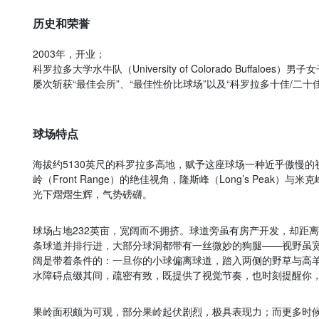
历史和荣誉
2003年，开业；
科罗拉多大学水牛队（University of Colorado Buffaloe
屡次斩获“最佳会所”、“最佳性价比球场”以及“科罗拉多十佳/二十
球场特点
海拔约5130英尺的科罗拉多高地，赋予这座球场一种近乎傲慢
岭（Front Range）的绝佳视角，隆斯峰（Long’s Peak）与米克
光下熠熠生辉，气势磅礴。
球场占地232英亩，宽阔而不拥挤。球道旁虽有房产开发，却距
条球道并排行进，大部分球洞都带有一丝微妙的狗腿——视野虽
阔是带着条件的：一旦你的小球偏离球道，踏入两侧的野草与高
水障碍点缀其间，疏密有致，既提供了视觉节奏，也时刻提醒你
果岭面积颇为可观，部分果岭起伏剧烈，极具表现力；而更多时