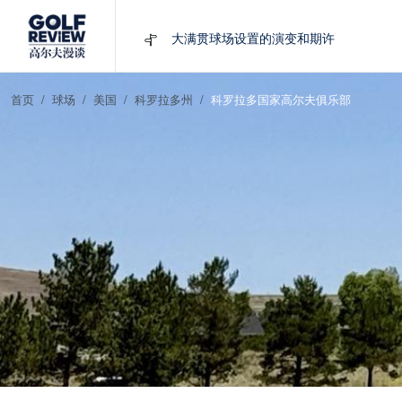
大满贯球场设置的演变和期许
AIG英国女子公开赛，一场大满贯的50年
周报｜亚巡“换码头”，果岭脱鞋抗议的乌
首页
球场
美国
科罗拉多州
科罗拉多国家高尔夫俱乐部
查莉·赫尔：不断制造“麻烦”的流量明星
周报｜日本黑马夺取大满贯，中国高尔夫