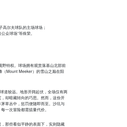
s）男子女子高尔夫球队的主场球场；
佳公众球场”等殊荣。
的视野特权。球场拥有观赏落基山北部前
峰（Mount Meeker）的雪山之巅在阳
离球道较远。地形开阔起伏，全场仅有两
宽，却暗藏转向的巧思。然而，这份开
羊茅草丛中，惩罚便随即而至。沙坑与
，每一次冒险都需掂量代价。
候，那些看似平静的表面下，实则隐藏