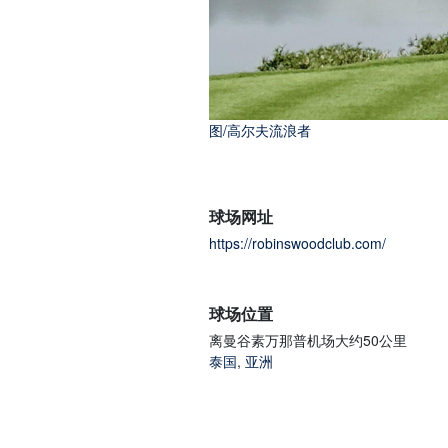
图/高尔夫流浪者
图/高尔夫流浪者
球场网址
https://robinswoodclub.com/
球场位置
离曼谷素万那普机场大约50公里
泰国
,
亚洲