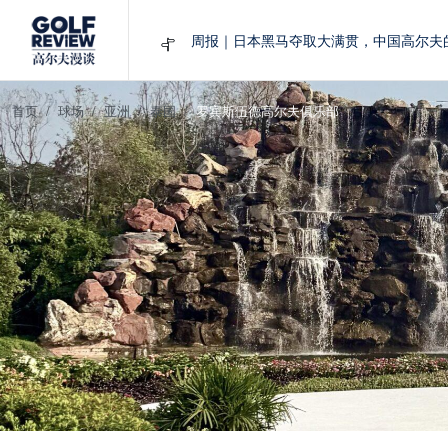
周报｜日本黑马夺取大满贯，中国高尔夫
大满贯球场设置的演变和期许
AIG英国女子公开赛，一场大满贯的50年
周报｜亚巡“换码头”，果岭脱鞋抗议的乌
首页
球场
亚洲
泰国
罗宾斯伍德高尔夫俱乐部
查莉·赫尔：不断制造“麻烦”的流量明星