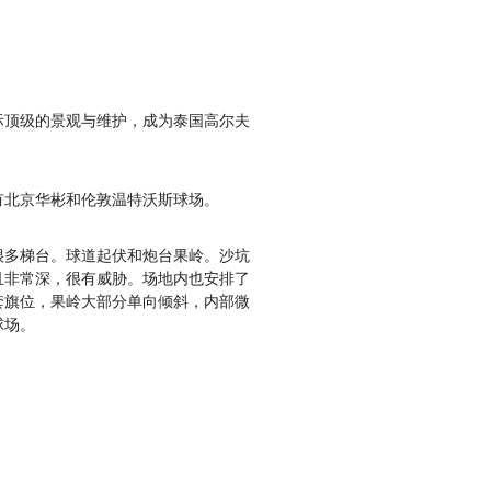
际顶级的景观与维护，成为泰国高尔夫
有北京华彬和伦敦温特沃斯球场。
很多梯台。球道起伏和炮台果岭。沙坑
且非常深，很有威胁。场地内也安排了
套旗位，果岭大部分单向倾斜，内部微
球场。