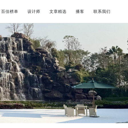
百佳榜单
设计师
文章精选
播客
联系我们