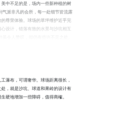
，美中不足的是，场内一些新种植的树
到气派非凡的会所，每一处细节皆流露
致的尊荣体验。球场的草坪维护近乎完
精心设计，错落有致的水景与沙坑相互
计虽令人赞叹，却仍有些许不足之处。
球道的选择性受限，略微降低了击球的
带有许多高端社区球场的制式感，沙坑
有所不足。洞位的难度分布相对平均，
色。球场外围的豪宅与人造建筑反而成
b依旧是曼谷数一数二的顶级球场，不论是设
人工瀑布，可谓奢华。球场距离很长，
高品质球场的球友来说，到了曼谷这里
之处，就是沙坑、球道和果岭的设计有
很生硬地增加一些障碍，值得商榷。