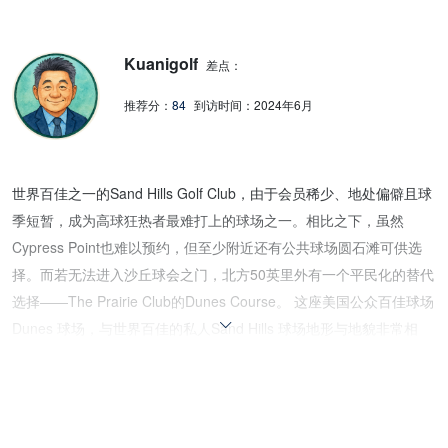
Kuanigolf
差点：
推荐分：
84
到访时间：
2024年6月
世界百佳之一的Sand Hills Golf Club，由于会员稀少、地处偏僻且球
季短暂，成为高球狂热者最难打上的球场之一。相比之下，虽然
Cypress Point也难以预约，但至少附近还有公共球场圆石滩可供选
择。而若无法进入沙丘球会之门，北方50英里外有一个平民化的替代
选择——The Prairie Club的Dunes Course。 这座美国公众百佳球场
Dunes 球场，与世界百佳的私人Sand Hills 球场地形与地貌非常相
似，都是一望无际、绵延不绝的沙丘。然而，设计师Tom Lehman并
没有简单地模仿邻居，他在果岭选址和周围区域展示了独到的见解。
Dunes Course的果岭偏大，且周围有多种救球选项，更加注重度假
村的设计需求。整体的果岭设计非常值得称讚，其造型多变、多层次