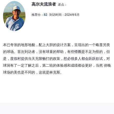
高尔夫流浪者
的表面，加上不同的尺寸和高度差异，为球员提供了丰富的挑战和乐
差点：
趣。 Dunes Course随处可见的巨大裸露沙坑与Sand Hills球会有异曲
推荐分：
82
到访时间：
2024年6月
同工之妙，它为单调的沙丘地貌提供了参考点并突显了周围环境，使
球手能窥见远古沙丘下的真实地貌。 绵延不绝的沙丘和湛蓝的天空让
人有时会产生置身于爱尔兰的错觉，仿佛巨大的沙丘后便是大海。然
而，随处可闻的虫鸣声和麻雀叫声，又将人拉回美式田园风光。如果
本已夸张的地形地貌，配上大胆的设计方案，呈现出的一个略显另类
你从未见过美国中西部草原的美景，这里绝对值得一游。
的球场。首次到访者，没有球童的帮助，有些懵圈是不足为怪的，但
是，度假村提供当天无限畅打的政策，想必很多人都会跃跃欲试，对
球洞有了一定了解之后，第二轮的体验感和成绩都会更好，当然 傍晚
球场的美也是不同的，这就是林克斯。