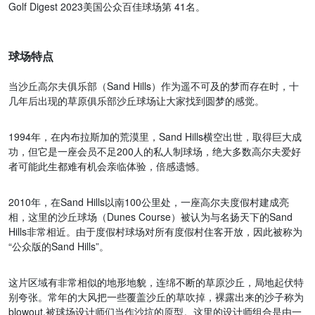
Golf Digest 2023美国公众百佳球场第 41名。
球场特点
当沙丘高尔夫俱乐部（Sand Hills）作为遥不可及的梦而存在时，十
几年后出现的草原俱乐部沙丘球场让大家找到圆梦的感觉。
1994年，在内布拉斯加的荒漠里，Sand Hills横空出世，取得巨大成
功，但它是一座会员不足200人的私人制球场，绝大多数高尔夫爱好
者可能此生都难有机会亲临体验，倍感遗憾。
2010年，在Sand Hills以南100公里处，一座高尔夫度假村建成亮
相，这里的沙丘球场（Dunes Course）被认为与名扬天下的Sand
Hills非常相近。由于度假村球场对所有度假村住客开放，因此被称为
“公众版的Sand Hills”。
这片区域有非常相似的地形地貌，连绵不断的草原沙丘，局地起伏特
别夸张。常年的大风把一些覆盖沙丘的草吹掉，裸露出来的沙子称为
blowout,被球场设计师们当作沙坑的原型。这里的设计师组合是由一