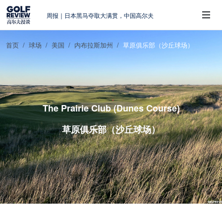
周报｜日本黑马夺取大满贯，中国高尔夫
的差距在哪？
大满贯球场设置的演变和期许
首页
球场
美国
内布拉斯加州
草原俱乐部（沙丘球场）
AIG英国女子公开赛，一场大满贯的50年
 Sub-Menu
蜕变
周报｜亚巡“换码头”，果岭脱鞋抗议的乌
龙
查莉·赫尔：不断制造“麻烦”的流量明星
The Prairie Club (Dunes Course)
草原俱乐部（沙丘球场）