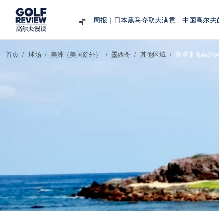
周报｜日本黑马夺取大满贯，中国高尔夫
大满贯球场设置的演变和期许
AIG英国女子公开赛，一场大满贯的50年
周报｜亚巡“换码头”，果岭脱鞋抗议的乌
首页
球场
美洲（美国除外）
墨西哥
其他区域
蓬塔米塔高尔夫
查莉·赫尔：不断制造“麻烦”的流量明星