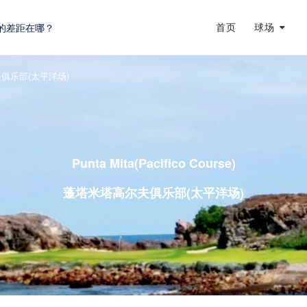
的差距在哪？
首页
球场
蜕变
龙
俱乐部(太平洋场)
Punta Mita(Pacifico Course)
蓬塔米塔高尔夫俱乐部(太平洋场)