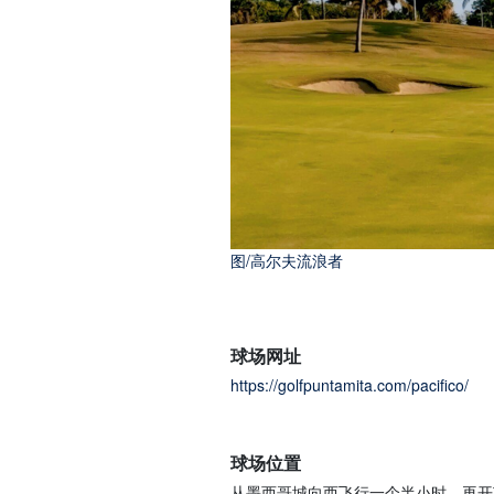
图/高尔夫流浪者
图/高尔夫流浪者
球场网址
https://golfpuntamita.com/pacifico/
球场位置
从墨西哥城向西飞行一个半小时，再开