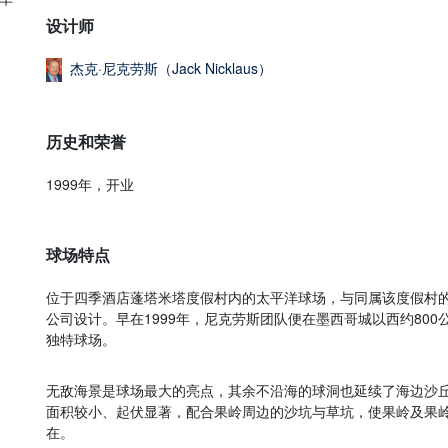
设计师
杰克·尼克劳斯（Jack Nicklaus）
历史和荣誉
1999年，开业
球场特点
位于四季酒店蓬塔米塔度假村内的太平洋球场，与同属该度假村
公司设计。早在1999年，尼克劳斯团队便在墨西哥城以西约800
独特球场。
无敌海景是球场最大的亮点，其余不沿海的球洞也延续了海边沙
面积较小、起伏显著，配合果岭周边的沙坑与草坑，使果岭及果
在。