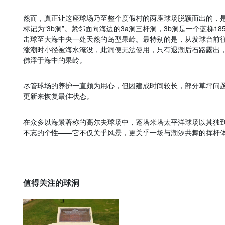
然而，真正让这座球场乃至整个度假村的两座球场脱颖而出的，是
标记为“3b洞”。紧邻面向海边的3a洞三杆洞，3b洞是一个蓝梯1
击球至大海中央一处天然的岛型果岭。最特别的是，从发球台前
涨潮时小径被海水淹没，此洞便无法使用，只有退潮后石路露出
佛浮于海中的果岭。
尽管球场的养护一直颇为用心，但因建成时间较长，部分草坪问
更新来恢复最佳状态。
在众多以海景著称的高尔夫球场中，蓬塔米塔太平洋球场以其独到
不忘的个性——它不仅关乎风景，更关乎一场与潮汐共舞的挥杆
值得关注的球洞