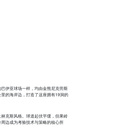
的巴伊亚球场一样，均由金熊尼克劳斯
公里的海岸边，打造了这座拥有19洞的
丘林克斯风格。球道起伏平缓，但果岭
岭周边成为考验技术与策略的核心所