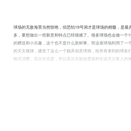
球场的无敌海景当然惊艳，但恐怕19号洞才是球场的精髓，是最
多，要想做出一些新意和特点已经很难了。很多球场也会做一个1
的赠送和小乐趣，这个也不是什么新鲜事。而这座球场利用了一
的天文规律，建造了这么一个颇具创意球洞，给所有来到的球友们
验式消费，高尔夫也是，所以高尔夫旅游度假村应该关注客人的
喜，体验之后留下深深的回忆，甚至永生难忘。从这个角度看，这
都没有完成的任务。