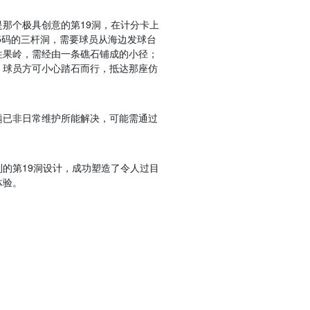
那个极具创意的第19洞，在计分卡上
85码的三杆洞，需要球员从海边发球台
往果岭，需经由一条礁石铺成的小径；
，球员方可小心踏石而行，抵达那座仿
题已非日常维护所能解决，可能需通过
的第19洞设计，成功塑造了令人过目
体验。