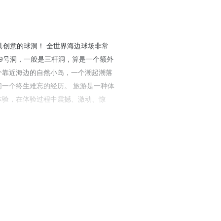
具创意的球洞！ 全世界海边球场非常
9号洞，一般是三杆洞，算是一个额外
个靠近海边的自然小岛，一个潮起潮落
一个终生难忘的经历。 旅游是一种体
体验，在体验过程中震撼、激动、惊
一个创意的球洞，完成了其余36个洞