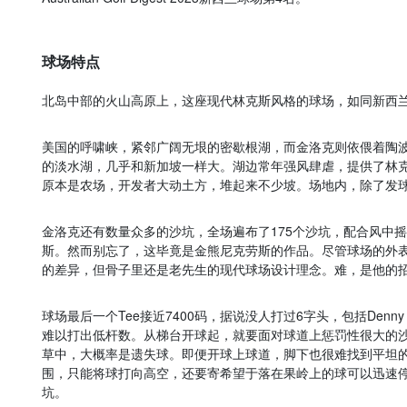
球场特点
北岛中部的火山高原上，这座现代林克斯风格的球场，如同新西
美国的呼啸峡，紧邻广阔无垠的密歇根湖，而金洛克则依偎着陶波湖(T
的淡水湖，几乎和新加坡一样大。湖边常年强风肆虐，提供了林
原本是农场，开发者大动土方，堆起来不少坡。场地内，除了发
金洛克还有数量众多的沙坑，全场遍布了175个沙坑，配合风中
斯。然而别忘了，这毕竟是金熊尼克劳斯的作品。尽管球场的外
的差异，但骨子里还是老先生的现代球场设计理念。难，是他的
球场最后一个Tee接近7400码，据说没人打过6字头，包括Denn
难以打出低杆数。从梯台开球起，就要面对球道上惩罚性很大的
草中，大概率是遗失球。即便开球上球道，脚下也很难找到平坦
围，只能将球打向高空，还要寄希望于落在果岭上的球可以迅速
坑。