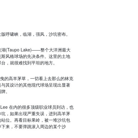
兰版呼啸峡，临湖，强风，沙坑密布。
aupo Lake)——整个大洋洲最大
克斯风格球场的先决条件。这里的土地
球台，就很难找到平坦的地方。
摇曳的高羊茅草，一切看上去那么的林克
表与其设计的其他现代球场呈现出显著
招牌。
y Lee 在内的很多顶级职业球员到访，也
沙坑，如果出现严重失误，进到高羊茅
的站位。再看目标果岭，被一堆沙坑包
停下来，不要弹跳滚入周边的某个沙