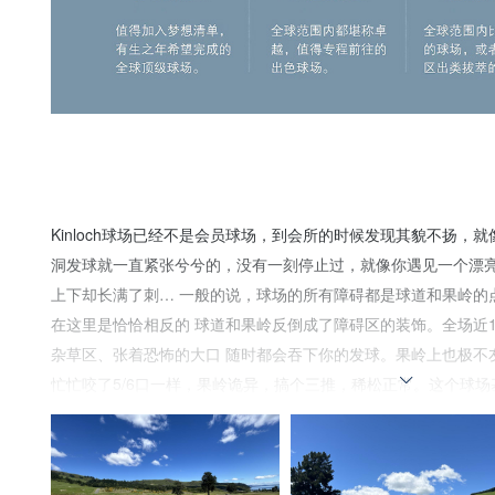
Kinloch球场已经不是会员球场，到会所的时候发现其貌不扬，
洞发球就一直紧张兮兮的，没有一刻停止过，就像你遇见一个漂
上下却长满了刺… 一般的说，球场的所有障碍都是球道和果岭的
在这里是恰恰相反的 球道和果岭反倒成了障碍区的装饰。全场近
杂草区、张着恐怖的大口 随时都会吞下你的发球。果岭上也极不
忙忙咬了5/6口一样，果岭诡异，搞个三推，稀松正常。这个球
号木，攻果岭一杆，推球、切球、沙坑球，都没有让业余选手有弥
计的这个球场，是特意拿来虐待业余球友的，是少见的惩罚性最
已经有0.5杆的惩罚杆数了，超出了普通links球场的友善设计概