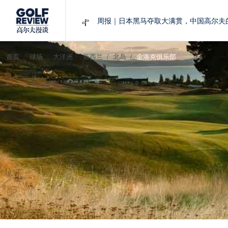
大满贯球场设置的演变和期许
AIG英国女子公开赛，一场大满贯的50年
周报｜亚巡“换码头”，果岭脱鞋抗议的乌
首页
球场
大洋洲
新西兰
北岛
金洛克俱乐部
查莉·赫尔：不断制造“麻烦”的流量明星
周报｜日本黑马夺取大满贯，中国高尔夫