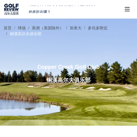
大满贯球场设置的演变和期许
AIG英国女子公开赛，一场大满贯的50年
蜕变
首页
球场
美洲（美国除外）
加拿大
多伦多附近
周报｜亚巡“换码头”，果岭脱鞋抗议的乌
铜溪高尔夫俱乐部
 Sub-Menu
龙
查莉·赫尔：不断制造“麻烦”的流量明星
周报｜日本黑马夺取大满贯，中国高尔夫
的差距在哪？
Copper Creek Golf Club
铜溪高尔夫俱乐部