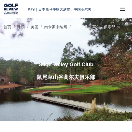
周报｜日本黑马夺取大满贯，中国高尔夫
的差距在哪？
大满贯球场设置的演变和期许
首页
球场
美国
南卡罗来纳州
鼠尾草山谷高尔夫俱乐部
AIG英国女子公开赛，一场大满贯的50年
 Sub-Menu
蜕变
周报｜亚巡“换码头”，果岭脱鞋抗议的乌
龙
查莉·赫尔：不断制造“麻烦”的流量明星
Sage Valley Golf Club
鼠尾草山谷高尔夫俱乐部