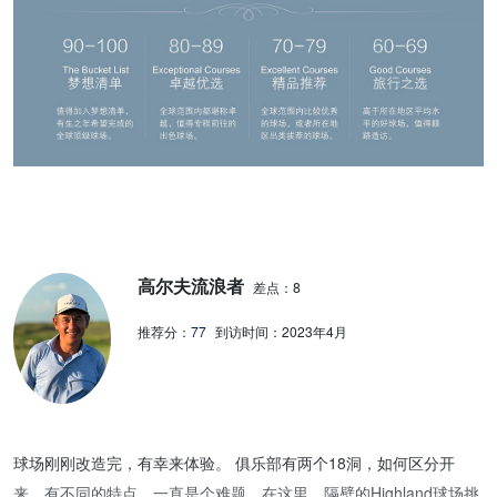
高尔夫流浪者
差点：8
推荐分：
77
到访时间：
2023年4月
球场刚刚改造完，有幸来体验。 俱乐部有两个18洞，如何区分开
来，有不同的特点，一直是个难题。在这里，隔壁的Highland球场挑