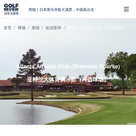
周报｜日本黑马夺取大满贯，中国高尔夫
的差距在哪？
大满贯球场设置的演变和期许
首页
球场
美国
佐治亚州
亚特兰大体育俱乐部（河边球场）
AIG英国女子公开赛，一场大满贯的50年
 Sub-Menu
蜕变
周报｜亚巡“换码头”，果岭脱鞋抗议的乌
龙
查莉·赫尔：不断制造“麻烦”的流量明星
Atlanta Athletic Club (Riverside Course)
亚特兰大体育俱乐部（河边球场）