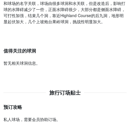
和球场的名字关联，球场由很多球洞和水关联，但是改造后，影响打
球的水障碍减少了一些，正面水障碍很少，大部分都是侧面水障碍，
可打性加强，结束几个洞，靠近Highland Course的后九洞，地形明
显起伏加大，几个上坡炮台果岭球洞，挑战性明显加大。
值得关注的球洞
暂无相关球洞信息。
旅行订场贴士
预订攻略
私人球场，需要会员协助订场。