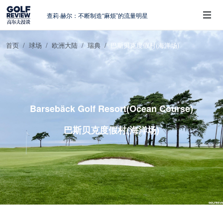
查莉·赫尔：不断制造“麻烦”的流量明星
周报｜日本黑马夺取大满贯，中国高尔夫
的差距在哪？
首页
球场
欧洲大陆
瑞典
巴斯贝克度假村(海洋场)
大满贯球场设置的演变和期许
 Sub-Menu
AIG英国女子公开赛，一场大满贯的50年
蜕变
避暑北海道：原始森林中挥杆，美食与清
风作伴
Barsebäck Golf Resort(Ocean Course)
巴斯贝克度假村(海洋场)