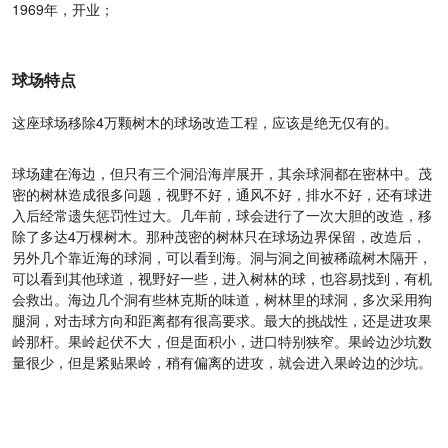
1969年，开业；
球场特点
这座球场移除4万颗树木的球场改造工程，应该是绝无仅有的。
球场建在海边，但只有三个洞沿海岸展开，其余球洞都在密林中。茂
密的树林造成很多问题，视野不好，通风不好，排水不好，还有球进
入后经常遗失惩罚性过大。几年前，球会进行了一次大胆的改造，移
除了多达4万棵树木。那种茂密的树林只在球场边界保留，改造后，
另外几个靠近海的球洞，可以看到海。洞与洞之间被稀疏树木隔开，
可以看到其他球道，视野好一些，进入树林的球，也容易找到，有机
会救出。海边几个洞有些林克斯的味道，树林里的球洞，多次采用狗
腿洞，对击球方向和距离都有很高要求。最大的挑战性，还是进攻果
岭那杆。果岭起伏不大，但是面积小，进口特别狭窄。果岭边沙坑数
量很少，但是紧贴果岭，稍有偏离的进攻，就会进入果岭边的沙坑。