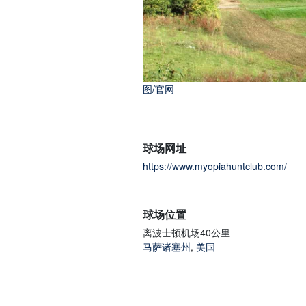
图/官网
球场网址
https://www.myopiahuntclub.com/
球场位置
离波士顿机场40公里
马萨诸塞州
,
美国