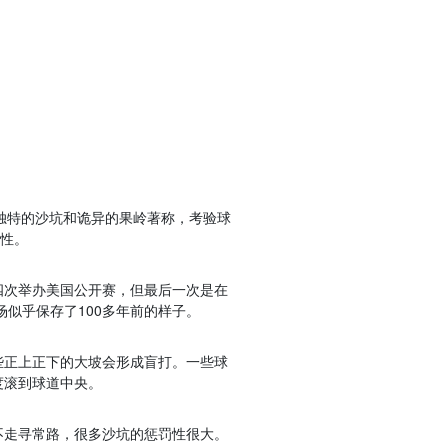
起伏、独特的沙坑和诡异的果岭著称，考验球
战性。
四次举办美国公开赛，但最后一次是在
场似乎保存了100多年前的样子。
些正上正下的大坡会形成盲打。一些球
度滚到球道中央。
不走寻常路，很多沙坑的惩罚性很大。