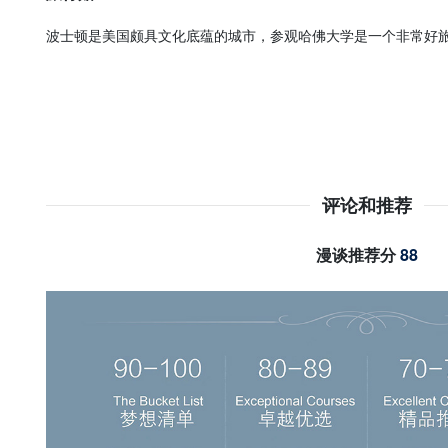
波士顿是美国颇具文化底蕴的城市，参观哈佛大学是一个非常好
评论和推荐
漫谈推荐分
88