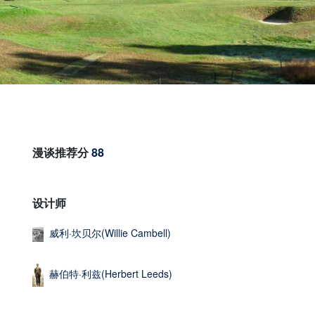
漫谈推荐分
88
设计师
威利·坎贝尔(Willie Cambell)
赫伯特·利兹(Herbert Leeds)